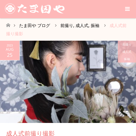
たま田や ブログ
前撮り
,
成人式
,
振袖
成人式前
ホーム
撮り撮影
前撮り
2023
AUG
成人式
25
振袖
成人式前撮り撮影